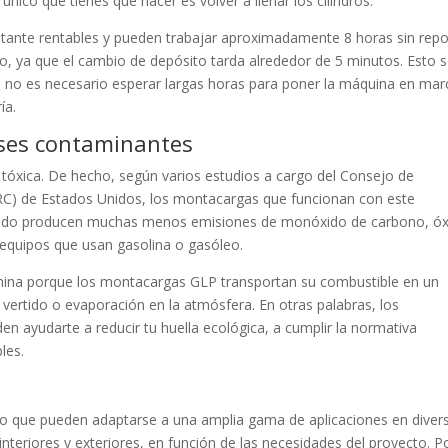
nico que tienes que hacer es volver a llenar los cilindros.
tante rentables y pueden trabajar aproximadamente 8 horas sin repo
ido, ya que el cambio de depósito tarda alrededor de 5 minutos. Esto 
 no es necesario esperar largas horas para poner la máquina en mar
ía.
ases contaminantes
 tóxica. De hecho, según varios estudios a cargo del Consejo de
RC) de Estados Unidos, los montacargas que funcionan con este
uado producen muchas menos emisiones de monóxido de carbono, óx
s equipos que usan gasolina o gasóleo.
imina porque los montacargas GLP transportan su combustible en un
 vertido o evaporación en la atmósfera. En otras palabras, los
en ayudarte a reducir tu huella ecológica, a cumplir la normativa
les.
 lo que pueden adaptarse a una amplia gama de aplicaciones en diver
nteriores y exteriores, en función de las necesidades del proyecto. P