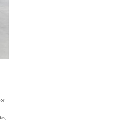
:
yor
ías,