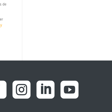
as de
er
 y



