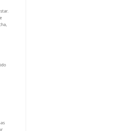
star.
se
cha,
ido
sas
or