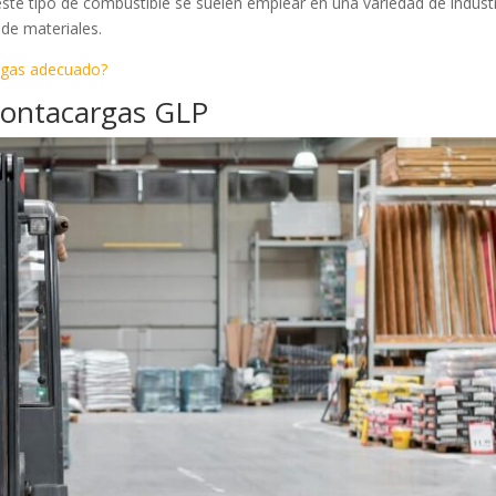
ste tipo de combustible se suelen emplear en una variedad de indust
 de materiales.
rgas adecuado?
 montacargas GLP