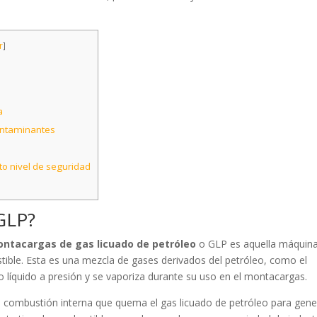
r
]
a
ontaminantes
lto nivel de seguridad
GLP?
ntacargas de gas licuado de petróleo
o GLP es aquella máquin
tible. Esta es una mezcla de gases derivados del petróleo, como el
 líquido a presión y se vaporiza durante su uso en el montacargas.
 combustión interna que quema el gas licuado de petróleo para gene