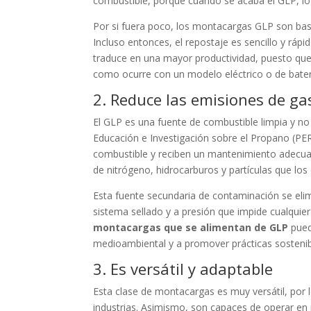
combustible, porque cuando se acaba el GLP, lo ú
Por si fuera poco, los montacargas GLP son bas
Incluso entonces, el repostaje es sencillo y ráp
traduce en una mayor productividad, puesto que
como ocurre con un modelo eléctrico o de bater
2. Reduce las emisiones de g
El GLP es una fuente de combustible limpia y no
Educación e Investigación sobre el Propano (PE
combustible y reciben un mantenimiento adec
de nitrógeno, hidrocarburos y partículas que lo
Esta fuente secundaria de contaminación se el
sistema sellado y a presión que impide cualquier
montacargas que se alimentan de GLP
pued
medioambiental y a promover prácticas sostenib
3. Es versátil y adaptable
Esta clase de montacargas es muy versátil, por
industrias. Asimismo, son capaces de operar en i