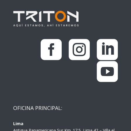




OFICINA PRINCIPAL:
Lima
Antigua Panamericana Sur Km. 17.5, Lima 42 – Villa el