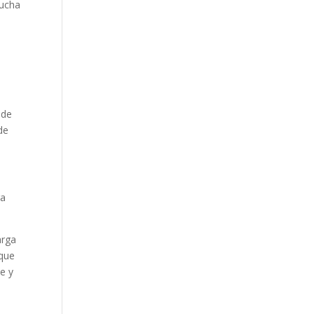
mucha
 de
de
ra
arga
 que
e y