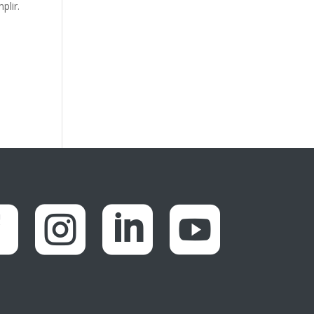
plir.



