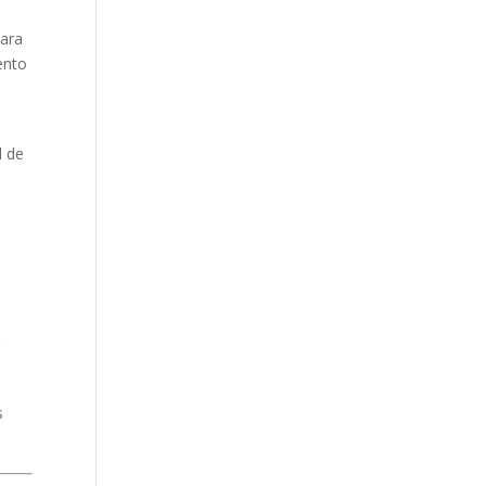
para
ento
e
l de
r
s