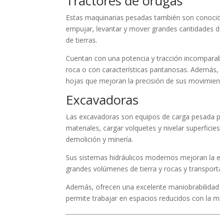
Tractores de orugas
Estas maquinarias pesadas también son conocida
empujar, levantar y mover grandes cantidades de
de tierras.
Cuentan con una potencia y tracción incomparab
roca o con características pantanosas. Además
hojas que mejoran la precisión de sus movimient
Excavadoras
Las excavadoras son equipos de carga pesada pot
materiales, cargar volquetes y nivelar superfici
demolición y minería.
Sus sistemas hidráulicos modernos mejoran la efi
grandes volúmenes de tierra y rocas y transport
Además, ofrecen una excelente maniobrabilidad g
permite trabajar en espacios reducidos con la m