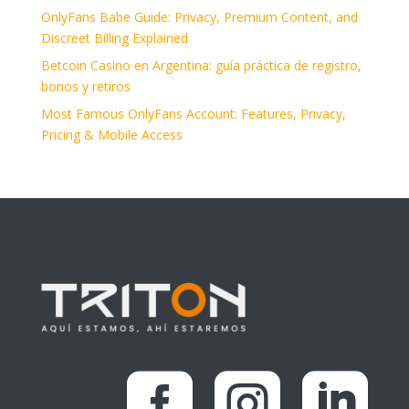
OnlyFans Babe Guide: Privacy, Premium Content, and
Discreet Billing Explained
Betcoin Casino en Argentina: guía práctica de registro,
bonos y retiros
Most Famous OnlyFans Account: Features, Privacy,
Pricing & Mobile Access


