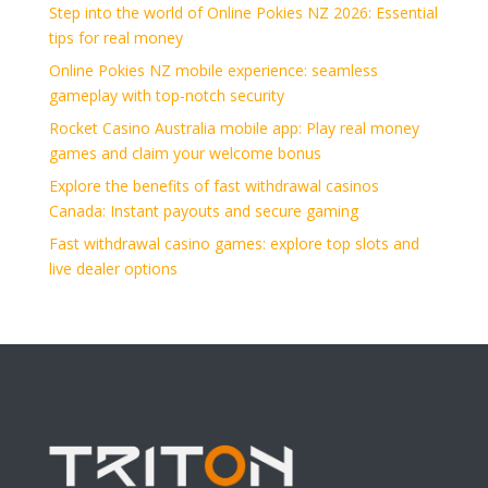
Step into the world of Online Pokies NZ 2026: Essential
tips for real money
Online Pokies NZ mobile experience: seamless
gameplay with top-notch security
Rocket Casino Australia mobile app: Play real money
games and claim your welcome bonus
Explore the benefits of fast withdrawal casinos
Canada: Instant payouts and secure gaming
Fast withdrawal casino games: explore top slots and
live dealer options