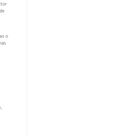
ctor
 de
gas o
 más
e,