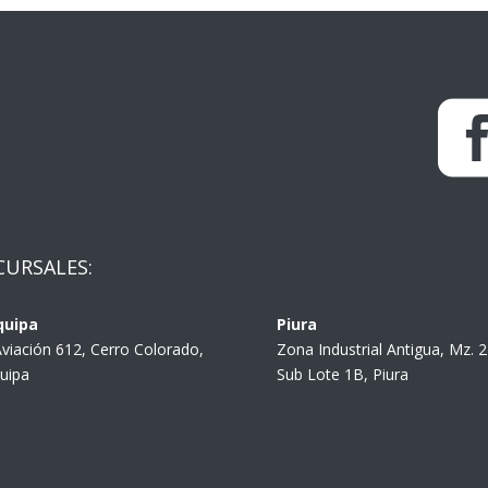
CURSALES:
quipa
Piura
Aviación 612, Cerro Colorado,
Zona Industrial Antigua, Mz. 
uipa
Sub Lote 1B, Piura