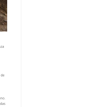
nza
 de
eno.
edas