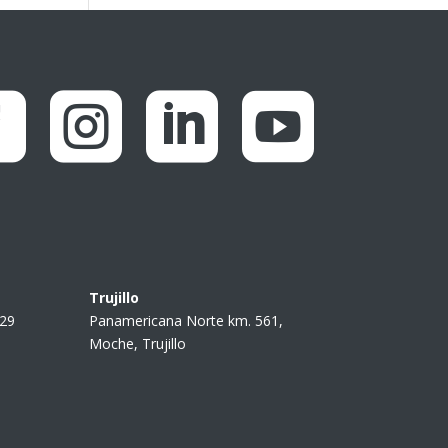




Trujillo
229
Panamericana Norte km. 561,
Moche, Trujillo