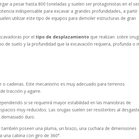
egar a pesar hasta 800 toneladas y suelen ser protagonistas en el se
potencia indispensable para excavar a grandes profundidades, a partir
uelen utilizar este tipo de equipos para demoler estructuras de gran
excavadoras por el
tipo de desplazamiento
que realizan: sobre oru
ipo de suelo y la profundidad que la excavación requiera, profunda o
te o cadenas. Este mecanismo es muy
adecuado para terrenos
 de tracción y
agarre.
dependiendo si se requerirá mayor
estabilidad en las maniobras de
 espacios muy
reducidos. Las orugas suelen ser resistentes al desgast
a demasiado duro.
s también poseen una pluma, un brazo, una
cuchara de dimensiones
ala una cabina con
giro de 360°.