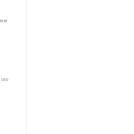
erar
l uso