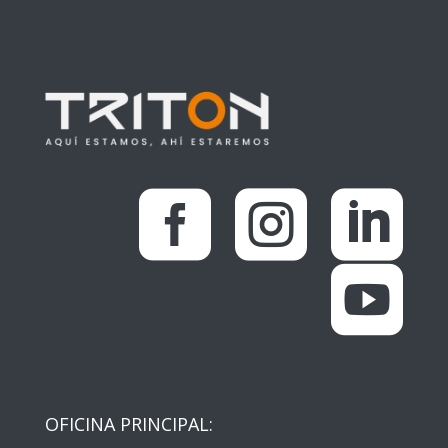




OFICINA PRINCIPAL: