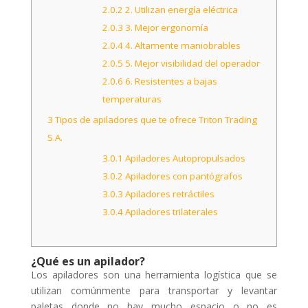
2.0.2
2. Utilizan energía eléctrica
2.0.3
3. Mejor ergonomía
2.0.4
4. Altamente maniobrables
2.0.5
5. Mejor visibilidad del operador
2.0.6
6. Resistentes a bajas
temperaturas
3
Tipos de apiladores que te ofrece Triton Trading
S.A.
3.0.1
Apiladores Autopropulsados
3.0.2
Apiladores con pantógrafos
3.0.3
Apiladores retráctiles
3.0.4
Apiladores trilaterales
¿Qué es un apilador?
Los apiladores son una herramienta logística que se
utilizan comúnmente para transportar y levantar
paletas donde no hay mucho espacio o no es