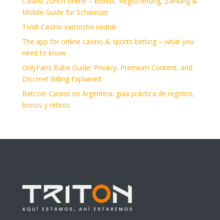
Casino Zürich online – Bonus, Registrierung, Zahlung &
Mobile Guide für Schweizer
Tivoli Casino varnostni vodnik
The app for online casino & sports betting – what you
need to know
OnlyFans Babe Guide: Privacy, Premium Content, and
Discreet Billing Explained
Betcoin Casino en Argentina: guía práctica de registro,
bonos y retiros