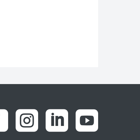



