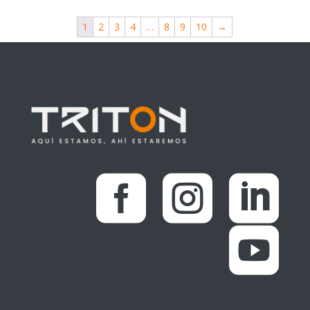
1
2
3
4
…
8
9
10
→



