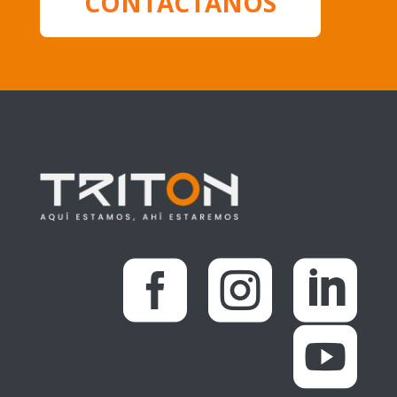
CONTÁCTANOS



