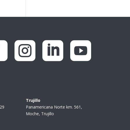




Trujillo
229
Panamericana Norte km. 561,
Moche, Trujillo