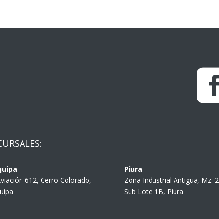
CURSALES:
quipa
Piura
Aviación 612, Cerro Colorado,
Zona Industrial Antigua, Mz. 
uipa
Sub Lote 1B, Piura