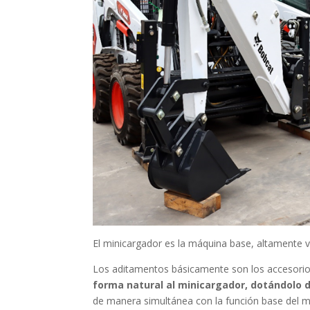
El minicargador es la máquina base, altamente ve
Los aditamentos básicamente son los accesorio
forma natural al minicargador, dotándolo 
de manera simultánea con la función base del 