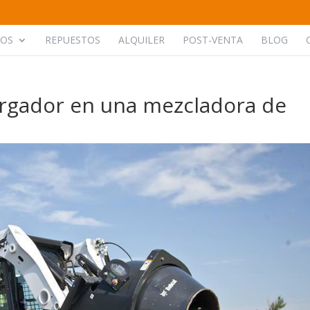
POS
REPUESTOS
ALQUILER
POST-VENTA
BLOG
rgador en una mezcladora de