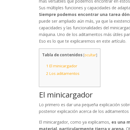
más versátiles que podemos encontrar en estos
Sus múltiples funciones y capacidades de adaptab
Siempre podemos encontrar una tarea dónd
puede ser ampliado aún más, ya que la existenc
capacidades y las funcionalidades del minicarg
máquina. Uno de los aditamentos más útiles par
Eso es lo que te explicaremos en este artículo.
Tabla de contenidos
[
ocultar
]
1
El minicargador
2
Los aditamentos
El minicargador
Lo primero es dar una pequeña explicación sobre
posterior explicación acerca de los aditamentos
El minicargador, como ya explicamos,
es una m
material, particularmente tierra y arena.
Ot