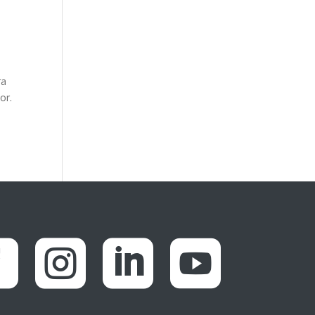
ra
or.



