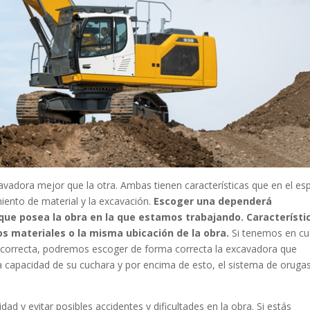
vadora mejor que la otra. Ambas tienen características que en el es
miento de material y la excavación.
Escoger una dependerá
que posea la obra en la que estamos trabajando. Característi
los materiales o la misma ubicación de la obra.
Si tenemos en cu
correcta, podremos escoger de forma correcta la excavadora que
 capacidad de su cuchara y por encima de esto, el sistema de oruga
d y evitar posibles accidentes y dificultades en la obra. Si estás