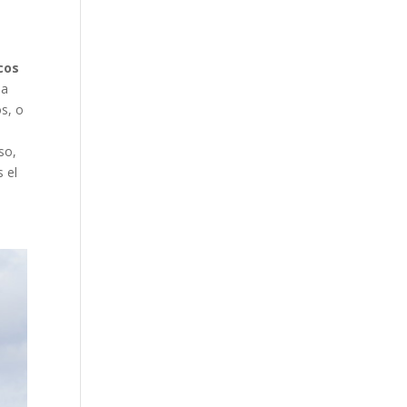
cos
la
os, o
so,
 el