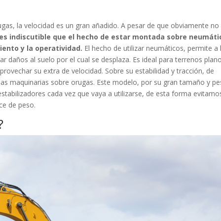
ugas, la velocidad es un gran añadido. A pesar de que obviamente no
es indiscutible que el hecho de estar montada sobre neumáti
iento y la operatividad.
El hecho de utilizar neumáticos, permite a 
 daños al suelo por el cual se desplaza. Es ideal para terrenos plan
ovechar su extra de velocidad. Sobre su estabilidad y tracción, de
 las maquinarias sobre orugas. Este modelo, por su gran tamaño y pe
stabilizadores cada vez que vaya a utilizarse, de esta forma evitamos
ce de peso.
?