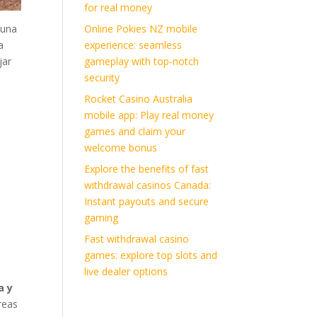
for real money
 una
Online Pokies NZ mobile
a
experience: seamless
jar
gameplay with top-notch
security
Rocket Casino Australia
mobile app: Play real money
games and claim your
welcome bonus
Explore the benefits of fast
withdrawal casinos Canada:
Instant payouts and secure
gaming
Fast withdrawal casino
games: explore top slots and
live dealer options
a y
reas