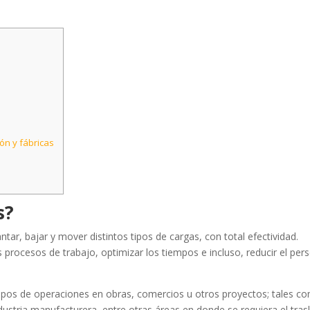
ón y fábricas
s?
r, bajar y mover distintos tipos de cargas, con total efectividad.
s procesos de trabajo, optimizar los tiempos e incluso, reducir el per
tipos de operaciones en obras, comercios u otros proyectos; tales c
ndustria manufacturera, entre otras áreas en donde se requiera el tras