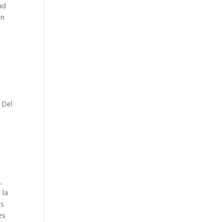
ad
en
 Del
,
 la
us
es