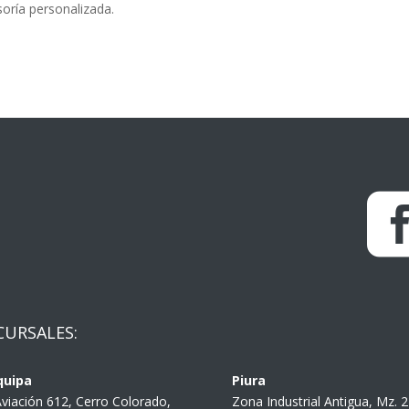
oría personalizada.
CURSALES:
quipa
Piura
Aviación 612, Cerro Colorado,
Zona Industrial Antigua, Mz. 