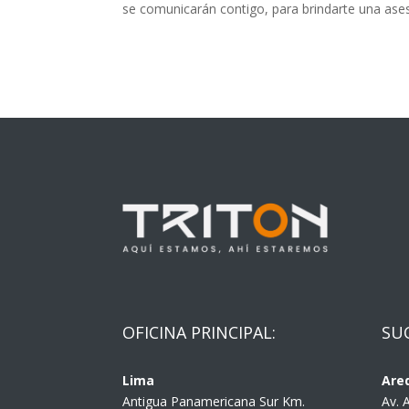
se comunicarán contigo, para brindarte una ases
OFICINA PRINCIPAL:
SU
Lima
Are
Antigua Panamericana Sur Km.
Av. 