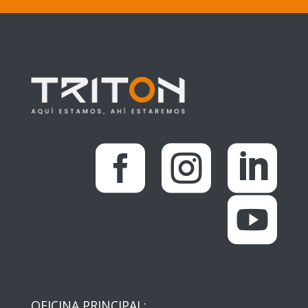




OFICINA PRINCIPAL: