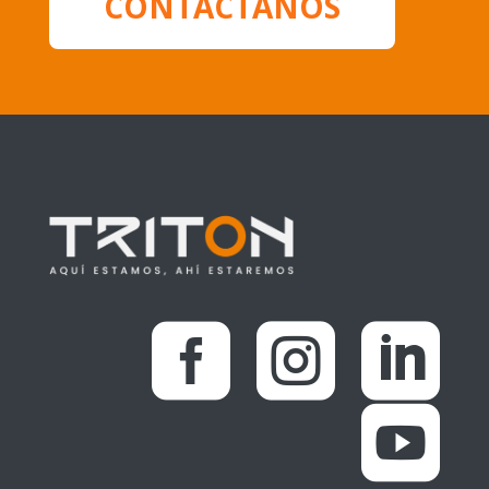
CONTÁCTANOS



