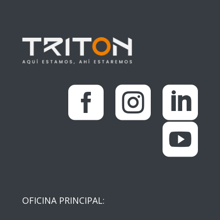




OFICINA PRINCIPAL: