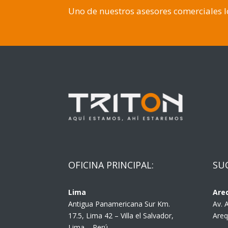
Uno de nuestros asesores comerciales 
OFICINA PRINCIPAL:
SU
Lima
Are
Antigua Panamericana Sur Km.
Av. 
17.5, Lima 42 – Villa el Salvador,
Areq
Lima – Perú