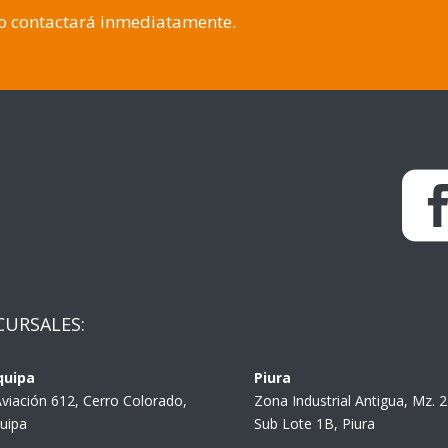
lo contactará inmediatamente.
CURSALES:
quipa
Piura
Aviación 612, Cerro Colorado,
Zona Industrial Antigua, Mz. 
uipa
Sub Lote 1B, Piura