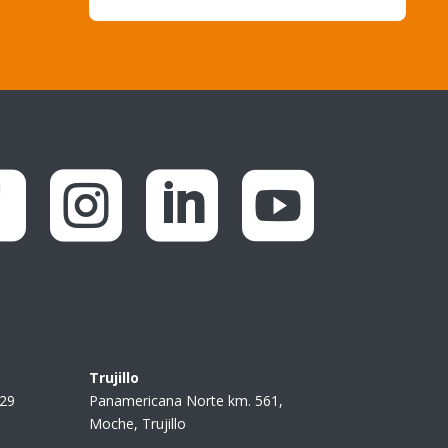




Trujillo
229
Panamericana Norte km. 561,
Moche, Trujillo