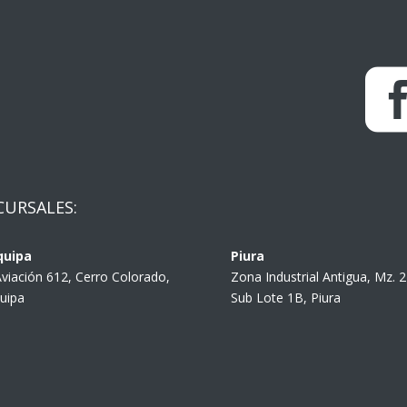
CURSALES:
quipa
Piura
Aviación 612, Cerro Colorado,
Zona Industrial Antigua, Mz. 
uipa
Sub Lote 1B, Piura