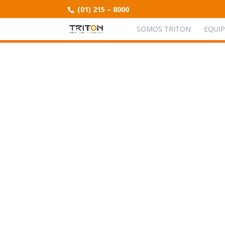
(01) 215 – 8000
SOMOS TRITON
EQUI