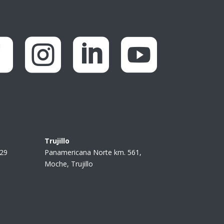




Trujillo
229
Panamericana Norte km. 561,
Moche, Trujillo