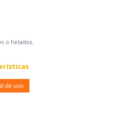
os o helados.
erísticas
l de uso