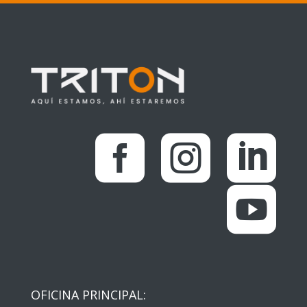




OFICINA PRINCIPAL: