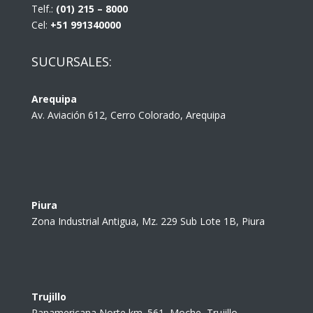
Telf.:
(01) 215 – 8000
Cel:
+51 991340000
SUCURSALES:
Arequipa
Av. Aviación 612, Cerro Colorado, Arequipa
Piura
Zona Industrial Antigua, Mz. 229 Sub Lote 1B, Piura
Trujillo
Panamericana Norte km. 561, Moche, Trujillo