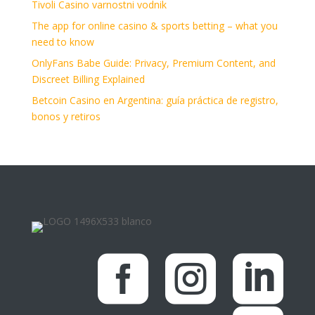
Tivoli Casino varnostni vodnik
The app for online casino & sports betting – what you
need to know
OnlyFans Babe Guide: Privacy, Premium Content, and
Discreet Billing Explained
Betcoin Casino en Argentina: guía práctica de registro,
bonos y retiros


