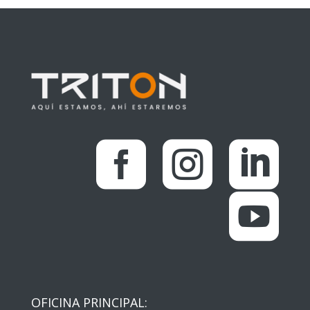




OFICINA PRINCIPAL: