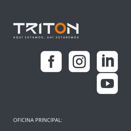




OFICINA PRINCIPAL: