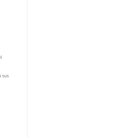
l
á sus
á