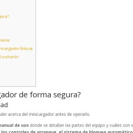
gura?
mente
nicargador Bobcat
el cucharón
ador de forma segura?
dad
er acerca del minicargador antes de operarlo.
manual de uso
donde se detallan las partes del equipo y cuáles son 
n
los controles de arranque, el sistema de bloqueo automático