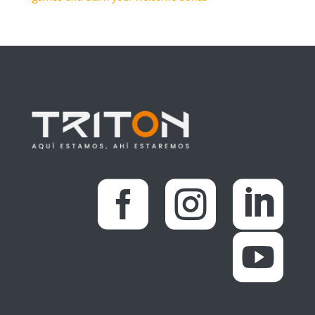



