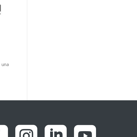
e una



