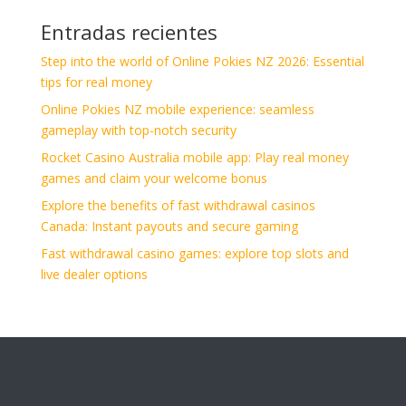
Entradas recientes
Step into the world of Online Pokies NZ 2026: Essential
tips for real money
Online Pokies NZ mobile experience: seamless
gameplay with top-notch security
Rocket Casino Australia mobile app: Play real money
games and claim your welcome bonus
Explore the benefits of fast withdrawal casinos
Canada: Instant payouts and secure gaming
Fast withdrawal casino games: explore top slots and
live dealer options