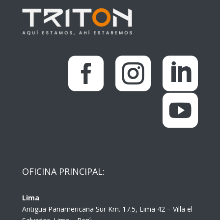




OFICINA PRINCIPAL:
Lima
Antigua Panamericana Sur Km. 17.5, Lima 42 – Villa el