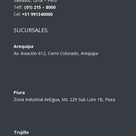
Salvador, Lima – Perú
Telf.:
(01) 215 – 8000
Cel:
+51 991340000
SUCURSALES:
Arequipa
Av. Aviación 612, Cerro Colorado, Arequipa
Piura
Zona Industrial Antigua, Mz. 229 Sub Lote 1B, Piura
Trujillo