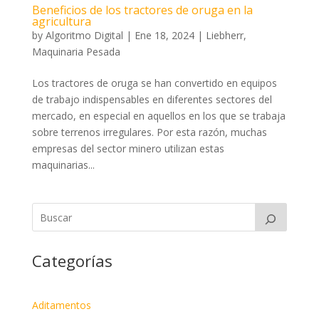
Beneficios de los tractores de oruga en la
agricultura
by
Algoritmo Digital
|
Ene 18, 2024
|
Liebherr
,
Maquinaria Pesada
Los tractores de oruga se han convertido en equipos
de trabajo indispensables en diferentes sectores del
mercado, en especial en aquellos en los que se trabaja
sobre terrenos irregulares. Por esta razón, muchas
empresas del sector minero utilizan estas
maquinarias...
Categorías
Aditamentos