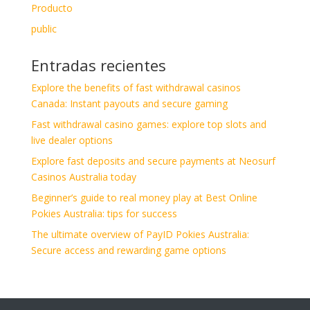
Producto
public
Entradas recientes
Explore the benefits of fast withdrawal casinos
Canada: Instant payouts and secure gaming
Fast withdrawal casino games: explore top slots and
live dealer options
Explore fast deposits and secure payments at Neosurf
Casinos Australia today
Beginner’s guide to real money play at Best Online
Pokies Australia: tips for success
The ultimate overview of PayID Pokies Australia:
Secure access and rewarding game options