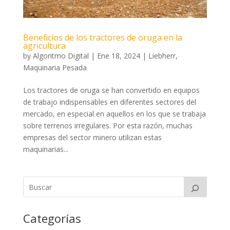
Beneficios de los tractores de oruga en la
agricultura
by
Algoritmo Digital
|
Ene 18, 2024
|
Liebherr
,
Maquinaria Pesada
Los tractores de oruga se han convertido en equipos
de trabajo indispensables en diferentes sectores del
mercado, en especial en aquellos en los que se trabaja
sobre terrenos irregulares. Por esta razón, muchas
empresas del sector minero utilizan estas
maquinarias...
Categorías