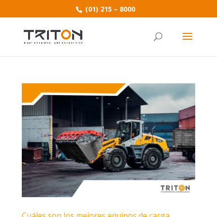
(01) 215 – 8000
Cuáles son los mejores equipos de carga