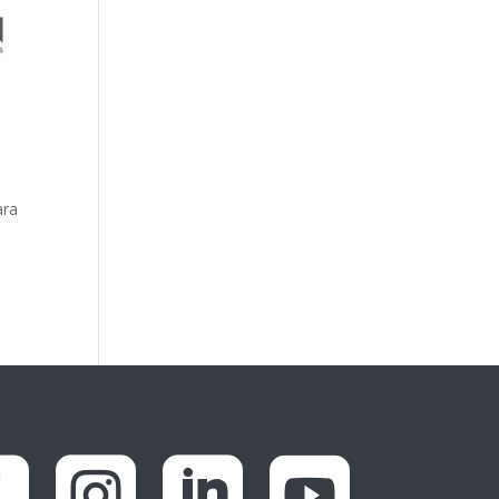
ara



