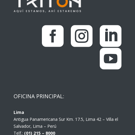




OFICINA PRINCIPAL:
Lima
Antigua Panamericana Sur Km. 17.5, Lima 42 – Villa el
Salvador, Lima – Perú
Telf.:
(01) 215 – 8000