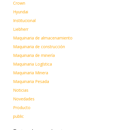
Crown
Hyundai
Institucional
Liebherr
Maquinaria de almacenamiento
Maquinaria de construcción
Maquinaria de minería
Maquinaria Logística
Maquinaria Minera
Maquinaria Pesada
Noticias
Novedades
Producto
public