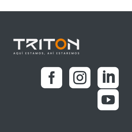



