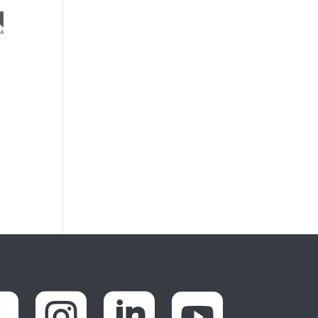



