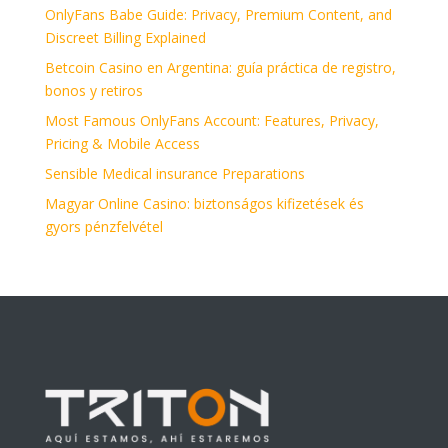
OnlyFans Babe Guide: Privacy, Premium Content, and
Discreet Billing Explained
Betcoin Casino en Argentina: guía práctica de registro,
bonos y retiros
Most Famous OnlyFans Account: Features, Privacy,
Pricing & Mobile Access
Sensible Medical insurance Preparations
Magyar Online Casino: biztonságos kifizetések és
gyors pénzfelvétel