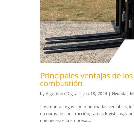
Principales ventajas de lo
combustión
by
Algoritmo Digital
|
Jun 18, 2024
|
Hyundai
,
Ma
Los montacargas son maquinarias versátiles, idea
en obras de construcción, tareas logísticas, la
que necesite la empresa....