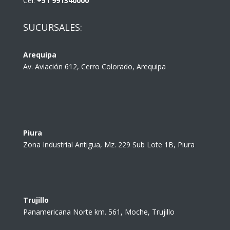
Cel:
+51 991340000
SUCURSALES:
Arequipa
Av. Aviación 612, Cerro Colorado, Arequipa
Piura
Zona Industrial Antigua, Mz. 229 Sub Lote 1B, Piura
Trujillo
Panamericana Norte km. 561, Moche, Trujillo