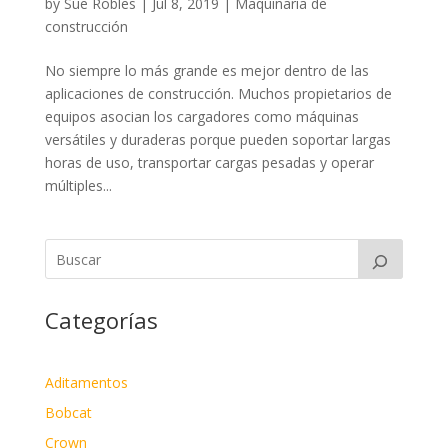
by
Sue Robles
|
Jul 8, 2019
|
Maquinaria de
construcción
No siempre lo más grande es mejor dentro de las
aplicaciones de construcción. Muchos propietarios de
equipos asocian los cargadores como máquinas
versátiles y duraderas porque pueden soportar largas
horas de uso, transportar cargas pesadas y operar
múltiples...
Categorías
Aditamentos
Bobcat
Crown