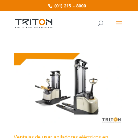
(01) 215 – 8000
Ventajas de usar apiladores eléctricos en