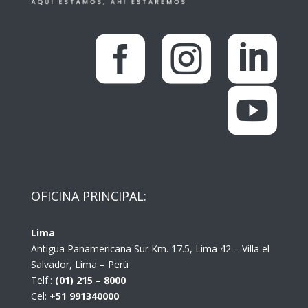




OFICINA PRINCIPAL:
Lima
Antigua Panamericana Sur Km. 17.5, Lima 42 – Villa el
Salvador, Lima – Perú
Telf.:
(01) 215 – 8000
Cel:
+51 991340000