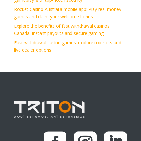
Rocket Casino Australia mobile app: Play real money
games and claim your welcome bonus
Explore the benefits of fast withdrawal casinos
Canada: Instant payouts and secure gaming
Fast withdrawal casino games: explore top slots and
live dealer options