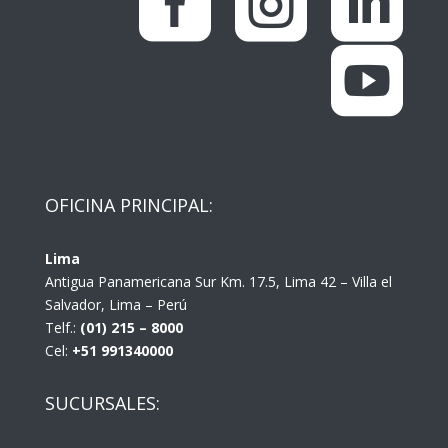




OFICINA PRINCIPAL:
Lima
Antigua Panamericana Sur Km. 17.5, Lima 42 – Villa el
Salvador, Lima – Perú
Telf.:
(01) 215 – 8000
Cel:
+51 991340000
SUCURSALES: