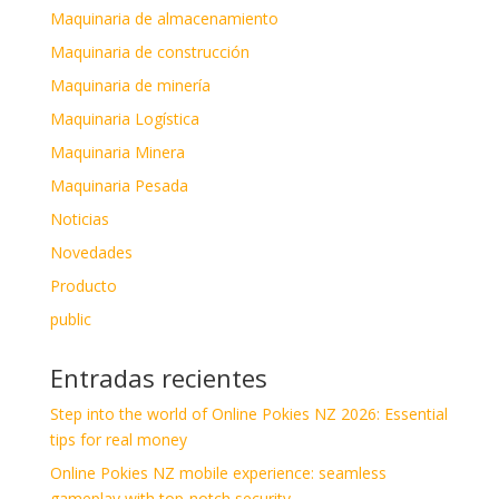
Maquinaria de almacenamiento
Maquinaria de construcción
Maquinaria de minería
Maquinaria Logística
Maquinaria Minera
Maquinaria Pesada
Noticias
Novedades
Producto
public
Entradas recientes
Step into the world of Online Pokies NZ 2026: Essential
tips for real money
Online Pokies NZ mobile experience: seamless
gameplay with top-notch security