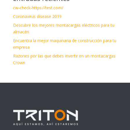
cw-check-https://test.com/
Coronavirus disease 2019
Descubre los mejores montacargas eléctricos para tu
almacén
Encuentra la mejor maquinaria de construcción para tu
empresa
Razones por las que debes invertir en un montacargas
Crown