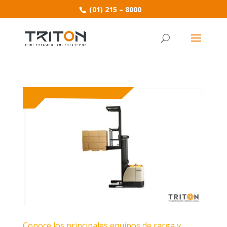
(01) 215 – 8000
Conoce los principales equipos de carga y