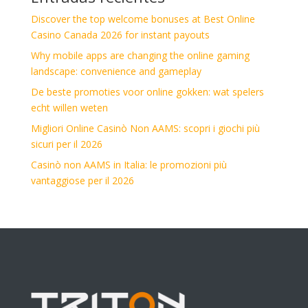
Discover the top welcome bonuses at Best Online
Casino Canada 2026 for instant payouts
Why mobile apps are changing the online gaming
landscape: convenience and gameplay
De beste promoties voor online gokken: wat spelers
echt willen weten
Migliori Online Casinò Non AAMS: scopri i giochi più
sicuri per il 2026
Casinò non AAMS in Italia: le promozioni più
vantaggiose per il 2026