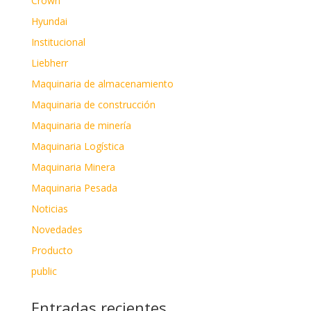
Crown
Hyundai
Institucional
Liebherr
Maquinaria de almacenamiento
Maquinaria de construcción
Maquinaria de minería
Maquinaria Logística
Maquinaria Minera
Maquinaria Pesada
Noticias
Novedades
Producto
public
Entradas recientes