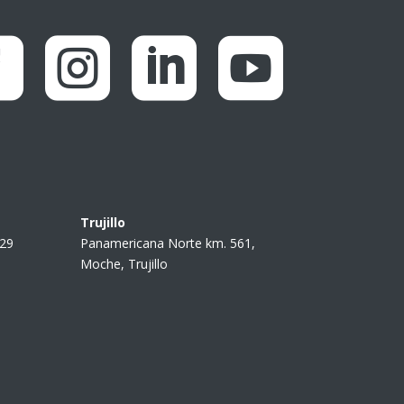




Trujillo
229
Panamericana Norte km. 561,
Moche, Trujillo