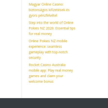
Magyar Online Casino:
biztonságos kifizetések és
gyors pénzfelvétel
Step into the world of Online
Pokies NZ 2026: Essential tips
for real money
Online Pokies NZ mobile
experience: seamless
gameplay with top-notch
security
Rocket Casino Australia
mobile app: Play real money
games and claim your
welcome bonus