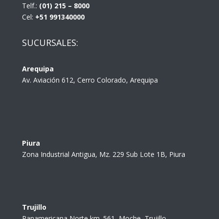
Telf.:
(01) 215 – 8000
Cel:
+51 991340000
SUCURSALES:
Arequipa
Av. Aviación 612, Cerro Colorado, Arequipa
Piura
Zona Industrial Antigua, Mz. 229 Sub Lote 1B, Piura
Trujillo
Panamericana Norte km. 561, Moche, Trujillo