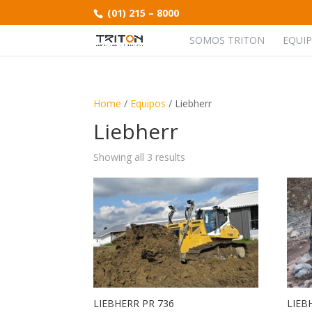
(01) 215 – 8000
SOMOS TRITON
EQUI
Home
/
Equipos
/ Liebherr
Liebherr
Showing all 3 results
LIEBHERR PR 736
LIEB