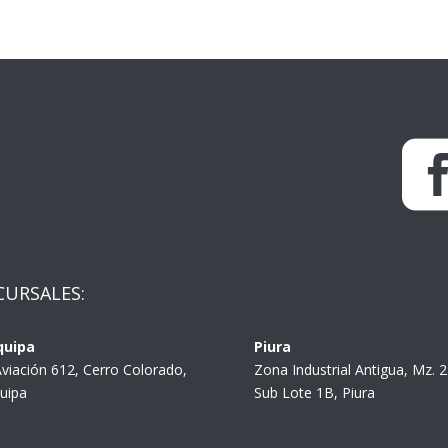
CURSALES:
quipa
Piura
Aviación 612, Cerro Colorado,
Zona Industrial Antigua, Mz. 
uipa
Sub Lote 1B, Piura