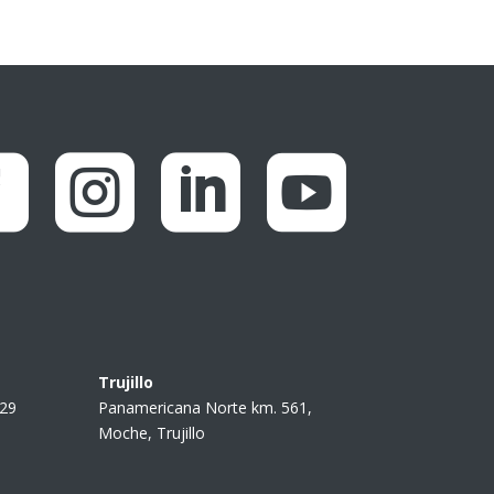




Trujillo
229
Panamericana Norte km. 561,
Moche, Trujillo